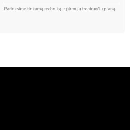
Parinksime tinkamą techniką ir pirmųjų treniruočių planą.
a