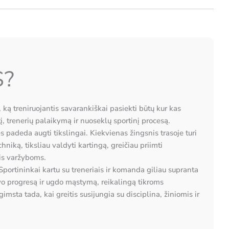
S?
 ką treniruojantis savarankiškai pasiekti būtų kur kas
tį, trenerių palaikymą ir nuoseklų sportinį procesą.
s padeda augti tikslingai. Kiekvienas žingsnis trasoje turi
chniką, tiksliau valdyti kartingą, greičiau priimti
tis varžyboms.
Sportininkai kartu su treneriais ir komanda giliau supranta
avo progresą ir ugdo mąstymą, reikalingą tikroms
imsta tada, kai greitis susijungia su disciplina, žiniomis ir