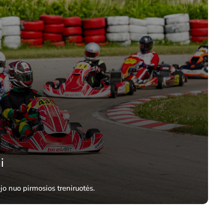
i
o nuo pirmosios treniruotės.