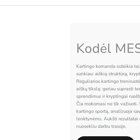
Kodėl ME
Kartingo komanda suteikia tai,
sunkiau: aiškią struktūrą, kryp
Reguliarios kartingo treniruotė
aiškų tikslą: geriau suprasti te
sprendimus ir kryptingai ruoš
Čia mokomasi ne tik važiuoti. 
kartingo sportą, analizuoja s
lenktynėms. Aukšti rezultatai g
nuosekliu darbu trasoje.