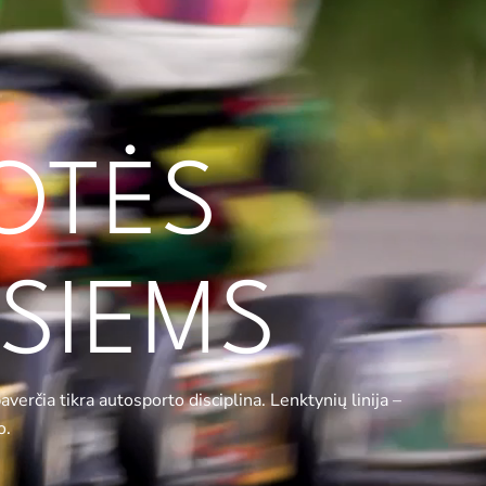
OTĖS
SIEMS
erčia tikra autosporto disciplina. Lenktynių linija –
o.