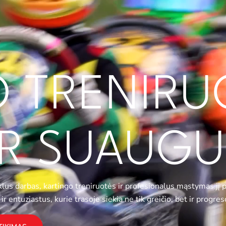
O TRENIRU
IR SUAUGU
us darbas, kartingo treniruotės ir profesionalus mąstymas jį pav
r entuziastus, kurie trasoje siekia ne tik greičio, bet ir progres