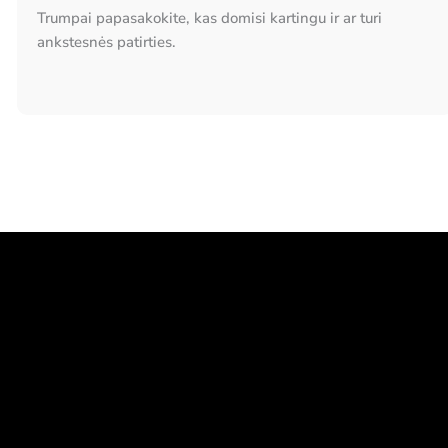
Trumpai papasakokite, kas domisi kartingu ir ar turi
ankstesnės patirties.