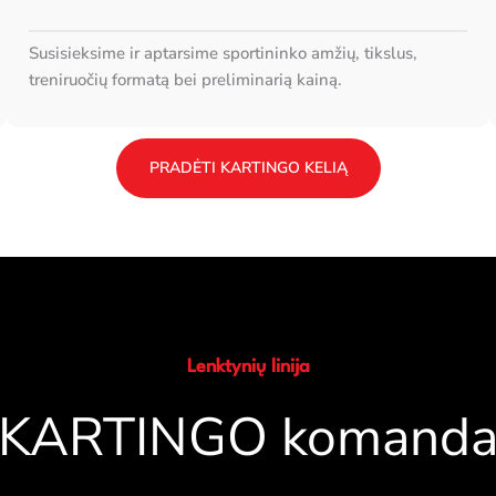
Susisieksime ir aptarsime sportininko amžių, tikslus,
treniruočių formatą bei preliminarią kainą.
PRADĖTI KARTINGO KELIĄ
Lenktynių linija
KARTINGO komand