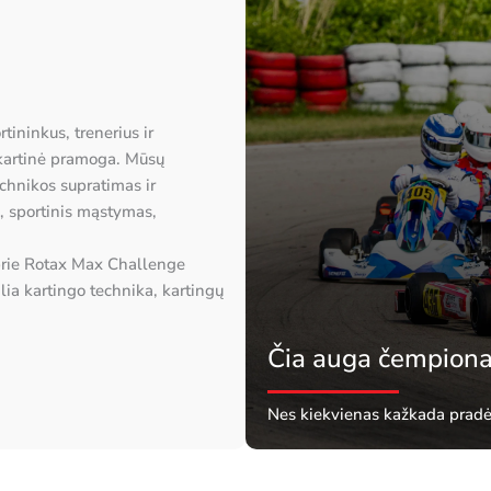
tininkus, trenerius ir
enkartinė pramoga. Mūsų
chnikos supratimas ir
i, sportinis mąstymas,
 prie Rotax Max Challenge
ia kartingo technika, kartingų
Čia auga čempiona
Nes kiekvienas kažkada pradėj