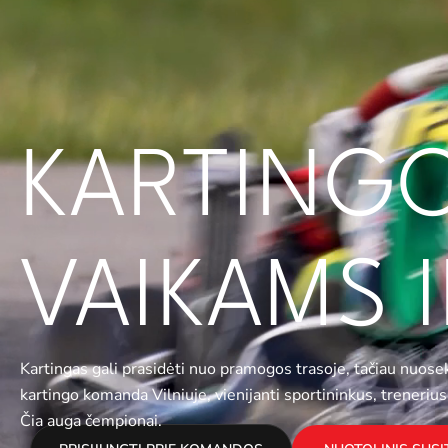
KARTING
VAIKAMS 
Kartingas gali prasidėti nuo pramogos trasoje, tačiau nuosekl
kartingo komanda Vilniuje, vienijanti sportininkus, trenerius i
Čia auga čempionai.