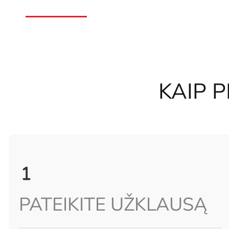
Pergalės neįvyksta atsitiktinai
Jas kuria nuoseklus darbas trasoje.
KAIP 
PATEIKITE UŽKLAUSĄ