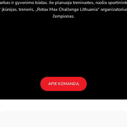
s ir gyvenimo būdas. Jie planuoja treniruotes, ruošia sportininkus 
“ įkūrėjas, treneris, „Rotax Max Challenge Lithuania“ organizator
čempionas.
APIE KOMANDĄ