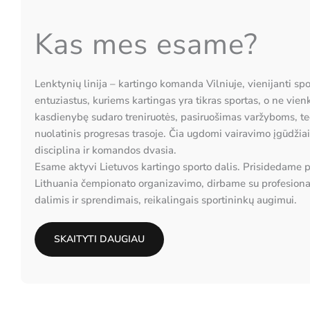
Kas mes esame?
Lenktynių linija – kartingo komanda Vilniuje, vienijanti spor
entuziastus, kuriems kartingas yra tikras sportas, o ne vi
kasdienybę sudaro treniruotės, pasiruošimas varžyboms, te
nuolatinis progresas trasoje. Čia ugdomi vairavimo įgūdžia
disciplina ir komandos dvasia.
Esame aktyvi Lietuvos kartingo sporto dalis. Prisidedame
Lithuania čempionato organizavimo, dirbame su profesional
dalimis ir sprendimais, reikalingais sportininkų augimui.
SKAITYTI DAUGIAU